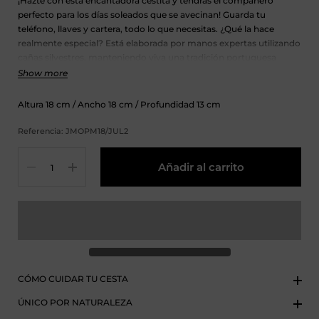
¡Hazte con esta encantadora cestita y tendrás el compañero
perfecto para los días soleados que se avecinan! Guarda tu
teléfono, llaves y cartera, todo lo que necesitas. ¿Qué la hace
realmente especial? Está elaborada por manos expertas utilizando
cañas silvestres, manteniendo viva una tradición portuguesa
atesorada durante generaciones. Sencilla, encantadora y llena de
Show more
corazón.
Altura
18
cm
/ Ancho
18
cm
/ Profundidad
13
cm
Referencia: JMOPM18/JUL2
Cantidad
Añadir al carrito
CÓMO CUIDAR TU CESTA
ÚNICO POR NATURALEZA