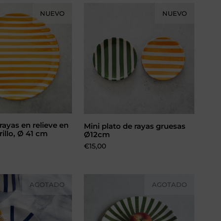
NUEVO
NUEVO
rayas en relieve en
Mini plato de rayas gruesas
dir al carrito
Elegir opciones
illo, Ø 41 cm
Ø12cm
Precio:
€15,00
AGOTADO
AGOTADO