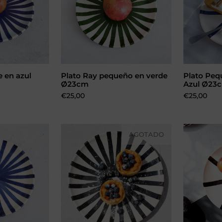
e en azul
Plato Ray pequeño en verde
Plato Pe
carrito
Añadir al carrito
Ø23cm
Azul Ø23
Precio:
€25,00
Precio:
€25,00
AGOTADO