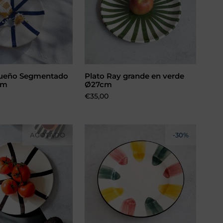
queño Segmentado
Plato Ray grande en verde
cm
Ø27cm
Precio:
€35,00
AGOTADO
-30%