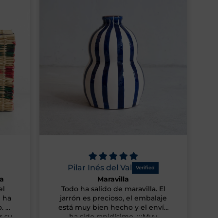
Anónimo
Excelente calidad y
 El
Excelente calidad y diseño
aje
nvío
y