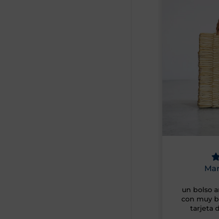
Marta BC
Marie
precioso
Página
un bolso artesanal muy bonito,
Estoy mu
con muy buena presentación y
producto 
tarjeta de agradecimiento
cumplido
Gracias po