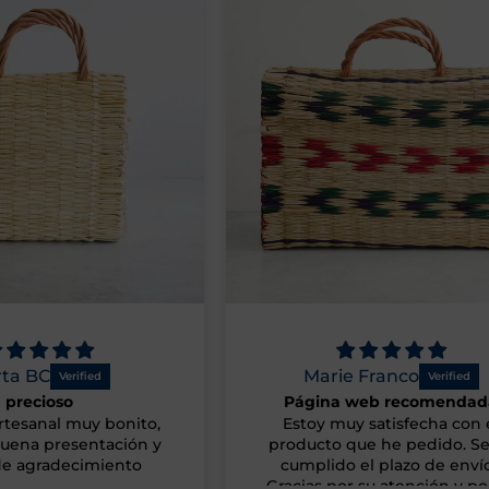
 Franco
Pilar Inés del Val
 web recomendada
Maravilla
y satisfecha con el
Todo ha salido de maravilla.
que he pedido. Se ha
jarrón es precioso, el embal
 el plazo de envío.
está muy bien hecho y el e
r su atención y por su
ha sido rapidísimo. ¡¡¡Mu