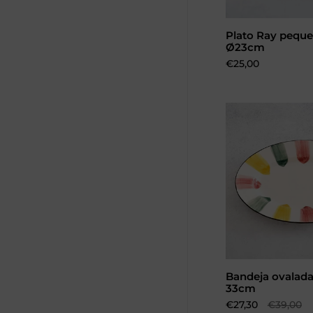
Plato Ray peque
Añadir al 
Ø23cm
Precio:
€25,00
Bandeja ovalada
Añadir al 
33cm
Precio de oferta:
€27,30
Precio n
€39,00