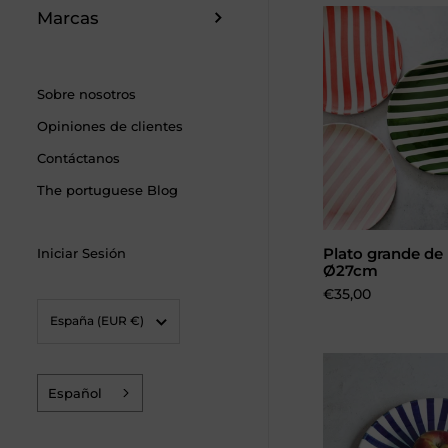
Marcas
Sobre nosotros
Opiniones de clientes
Contáctanos
The portuguese Blog
Iniciar Sesión
Plato grande de
Elegir op
Ø27cm
Precio:
€35,00
País/región
España
(EUR €)
Español