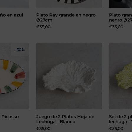
ño en azul
Plato Ray grande en negro
Plato gra
carrito
Ø27cm
negro Ø2
Precio:
€35,00
Precio:
€35,00
-30%
 Picasso
Juego de 2 Platos Hoja de
Set de 2 p
carrito
Añadir al carrito
Aña
Lechuga - Blanco
lechuga -
ormal:
Precio:
€35,00
Precio:
€35,00