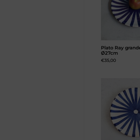
Plato Ray grand
Añadir al 
Ø27cm
Precio:
€35,00