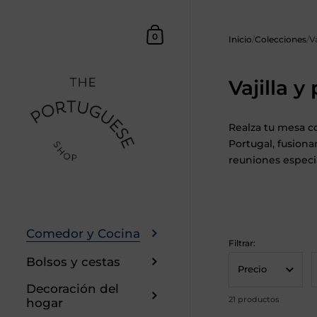
Saltar al contenido
Cesta
0
Inicio
/
Colecciones
/
V
Vajilla 
Realza tu mesa c
Portugal, fusiona
reuniones especi
Comedor y Cocina
Filtrar:
Bolsos y cestas
Precio
Decoración del
21 productos
hogar