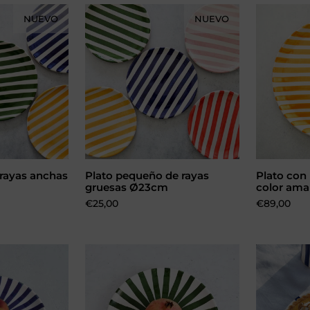
NUEVO
NUEVO
 rayas anchas
Plato pequeño de rayas
Plato con 
ciones
Elegir opciones
Aña
gruesas Ø23cm
color amar
Precio:
€25,00
Precio:
€89,00