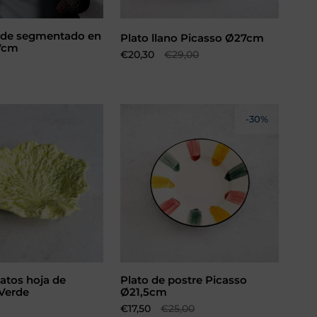
nde segmentado en
Añadir al carrito
Plato llano Picasso Ø27cm
7cm
Precio de oferta:
€20,30
Precio habitual:
€29,00
-30%
latos hoja de
Plato de postre Picasso
dir al carrito
Añadir al carrito
 Verde
Ø21,5cm
Precio de oferta:
€17,50
Precio habitual:
€25,00