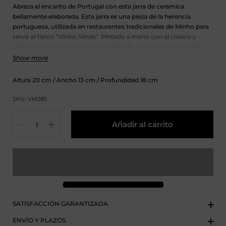
Abraza el encanto de Portugal con esta jarra de cerámica
bellamente elaborada. Esta jarra es una pieza de la herencia
portuguesa, utilizada en restaurantes tradicionales de Minho para
servir el típico "Vinho Verde". Pintada a mano con el clásico y
vibrante azul portugués, es una pieza de arte única y funcional
para tu mesa.
Perfecta para servir tu vino, agua o zumo favorito.
Show more
Altura
20
cm
/ Ancho
13
cm
/ Profundidad
18
cm
SKU: VM285
Cantidad
Añadir al carrito
SATISFACCIÓN GARANTIZADA
ENVÍO Y PLAZOS