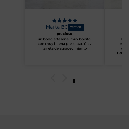
Marta BC
Ma
precioso
Pág
un bolso artesanal muy bonito,
Esto
con muy buena presentación y
produ
tarjeta de agradecimiento
cump
Gracia
mens