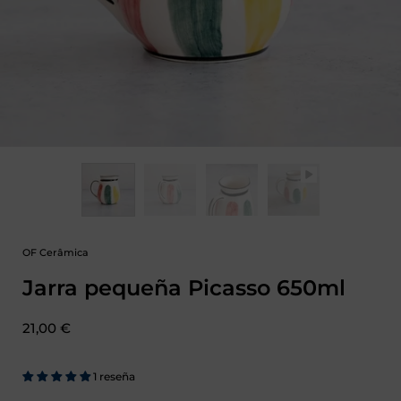
OF Cerâmica
Jarra pequeña Picasso 650ml
Precio:
21,00 €
1 reseña