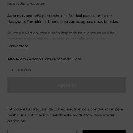
No quedan productos
Jarra más pequeña para leche o café, ideal para su mesa de
desayuno. También es buena para zumo, agua u otras bebidas.
Joven y divertido, este diseño inspirado en el circo es uno de
nuestros más sencillos. Los colores amarillo, rosa y verde
combinan a la perfección con casi cualquier cocina y funcionan
Show more
maravillosamente como vajilla de exterior para una comida
relajada. Gracias a su diseño sencillo, realza un juego de platos
Alto
14
cm
/ Ancho
11
cm
/ Profundo
11
cm
blancos que ya puedas tener, refrescando tu mesa con un toque
de color.
SKU: BLTG/PD
Fabricado con materiales resistentes, puede usarse en el
Agotado
microondas. Lávalo suavemente a mano o mételo en el
lavavajillas y deja que haga todo el trabajo duro por ti.
Introduce tu dirección de correo electrónico a continuación para
recibir una notificación cuando este producto vuelva a estar
disponible.