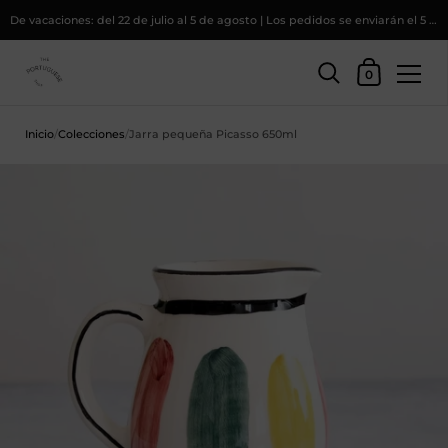
De vacaciones: del 22 de julio al 5 de agosto | Los pedidos se enviarán el 5 de agosto
Cesta
0
Saltar al contenido
Inicio
/
Colecciones
/
Jarra pequeña Picasso 650ml