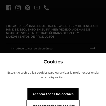
Facebook
Instagram
Pinterest
Email
Teléfono
¡HOLA! SUSCRÍBASE A NUESTRA NEWSLETTER Y OBTENGA UN
10% DE DESCUENTO EN SU PRIMER PEDIDO, ADEMÁS DE
NOTICIAS SOBRE NUESTRAS ÚLTIMAS OFERTAS Y
LANZAMIENTOS DE PRODUCTOS.
Cookies
País/región
España
(EUR €)
Este sitio web utiliza cookies para garantizar la mejor experiencia
en su dispositivo.
Aceptar todas las cookies
Rechazar todas las cookies