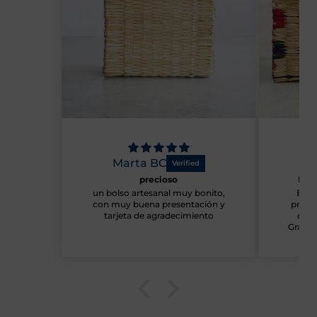
Marta BC
Marie F
precioso
Página we
un bolso artesanal muy bonito,
Estoy muy s
con muy buena presentación y
producto que
tarjeta de agradecimiento
cumplido el
Gracias por s
mensaje de 