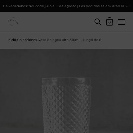
De vacaciones: del 22 de julio al 5 de agosto | Los pedidos se enviarán el 5 de agosto
Cesta
0
Saltar al contenido
Inicio
/
Colecciones
/
Vaso de agua alto 330ml - Juego de 6