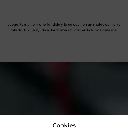
Luego, toman el vidrio fundido y lo colocan en un molde de hierro
tallado, lo que ayuda a dar forma al vidrio en la forma deseada.
Cookies