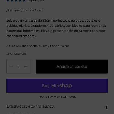
3 opiniones
¡Solo queda un producto!
Seis elegantes vasos de 330ml perfectos para agua, cócteles o
bebidas diarias. Duraderos y versátiles, son ideales para reuniones
o comidas informales. Eleva la presentación de tu mesa con este
esencial atemporal.
Altura
12.5
cm
/ Ancho
7.5
cm
/ Fondo
7.5
cm
SKU: CR24085
Cantidad
Añadir al carrito
MORE PAYMENT OPTIONS
SATISFACCIÓN GARANTIZADA