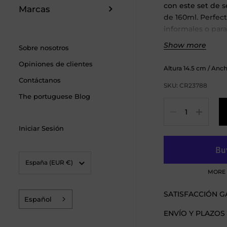
con este set de s
Marcas
de 160ml. Perfect
informales o para 
copas transparent
Show more
Sobre nosotros
su vino a la vez
Opiniones de clientes
sofisticación a c
Altura
14.5
cm
/ Anc
imprescindible p
Contáctanos
SKU: CR23788
para sus reunione
The portuguese Blog
Cantidad
Iniciar Sesión
País/región
España
(EUR €)
MORE 
SATISFACCIÓN 
Español
ENVÍO Y PLAZOS