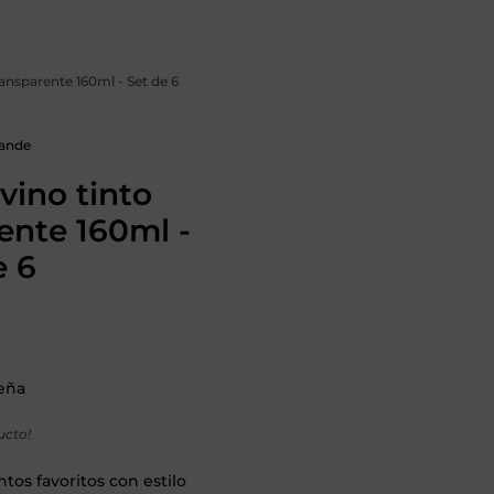
ransparente 160ml - Set de 6
rande
vino tinto
ente 160ml -
e 6
seña
ucto!
ntos favoritos con estilo