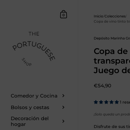
Saltar al contenido
Cesta
0
Inicio
/
Colecciones
/
Copa de vino tinto t
Depósito Marinha G
Copa de 
transpar
Juego d
Precio:
€54,90
Comedor y Cocina
1 re
Bolsos y cestas
¡Solo queda un prod
Decoración del
hogar
Disfrute de sus ti