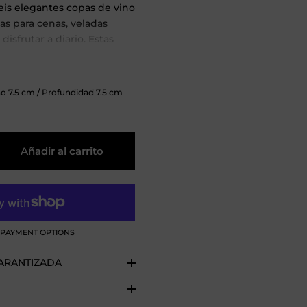
eis elegantes copas de vino
as para cenas, veladas
disfrutar a diario. Estas
es realzan el rico color de
 que añaden un toque de
ualquier mesa. Un
ho
7.5
cm
/ Profundidad
7.5
cm
ara los amantes del vino y
s.
Añadir al carrito
PAYMENT OPTIONS
GARANTIZADA