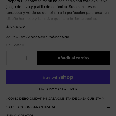
Prepara tu espresso matutino con estilo con este exclusivo
juego de taza y platillo de cerámica. Sus esmaltes de
terracota y verde se combinan a la perfección para crear un
diseño hermoso y llamativo que hará brillar tu cocina.
¡Prepárate para afrontar tu día con un impulso de sabor y
Show more
energía!
Altura
5.5
cm
/ Ancho
5
cm
/ Profundo
5
cm
Tamaño del plato:
Ø12cm
Altura: 2cm
SKU: 2042-11
Cantidad
Añadir al carrito
MORE PAYMENT OPTIONS
¿CÓMO DEBO CUIDAR MI CASA CUBISTA DE CASA CUBISTA ?
SATISFACCIÓN GARANTIZADA
ENVÍO Y PLAZOS