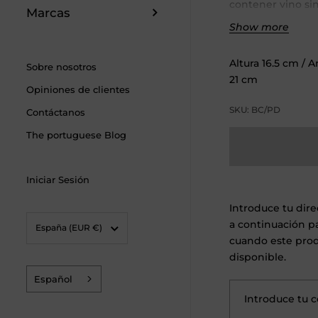
contener vino sin
Marcas
bebida favorita y
Show more
Joven y divertido
Altura
16.5
cm
/ 
Sobre nosotros
el circo es uno d
21
cm
Los colores amari
Opiniones de clientes
a la perfección c
SKU: BC/PD
Contáctanos
funcionan maravi
exterior para una
The portuguese Blog
su diseño sencill
blancos que ya p
Iniciar Sesión
mesa con un toqu
Introduce tu dire
Fabricado con ma
País/región
a continuación pa
España
(EUR €)
usarse en el mic
cuando este prod
a mano o mételo e
disponible.
haga todo el traba
Español