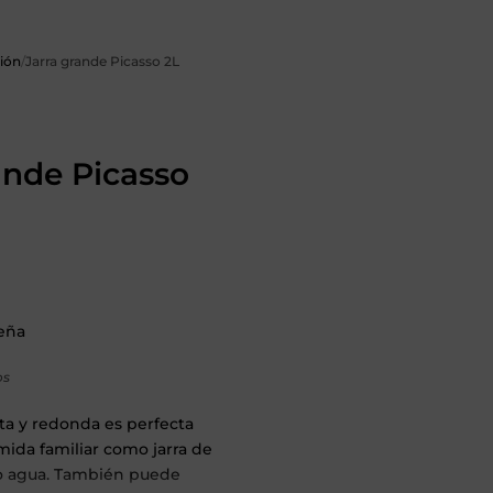
ión
/
Jarra grande Picasso 2L
ande Picasso
seña
os
a y redonda es perfecta
mida familiar como jarra de
o agua. También puede