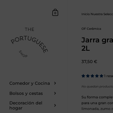
Saltar al contenido
Cesta
0
Inicio
/
Nuestra Selecc
OF Cerâmica
Jarra gr
2L
Precio:
37,50 €
1 re
Comedor y Cocina
No quedan product
Bolsos y cestas
Su forma complet
Decoración del
para una gran co
hogar
limonada, zumo 