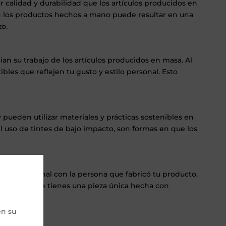
alidad y durabilidad que los artículos producidos en
en los productos hechos a mano puede resultar en una
zo.
ian su trabajo de los artículos producidos en masa. Al
les que reflejen tu gusto y estilo personal. Esto
ueden utilizar materiales y prácticas sostenibles en
el uso de tintes de bajo impacto, son formas en que los
más personal con la persona que fabricó tu producto.
 sabiendo que tienes una pieza única hecha con
en su