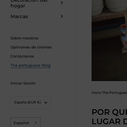
Decoración del
hogar
Marcas
Sobre nosotros
Opiniones de clientes
Contáctanos
The portuguese Blog
Iniciar Sesión
Inicio
/
The Portugues
País/región
España
(EUR €)
POR QU
LUGAR 
Español