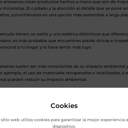
artesanos crean productos hechos a mano que son de mayor c
 minoristas. El cuidado y la atención al detalle que se pone 
años, convirtiéndola en una opción más sostenible a largo pla
enudo tienen un estilo y una estética distintivos que diferenc
sano, es más probable que encuentres piezas únicas e irrepetib
rsonal a tu hogar y lo hace sentir más tuyo.
esanos suelen ser más conscientes de su impacto ambiental y p
r ejemplo, el uso de materiales recuperados o reutilizados, o 
os pueden reducir su impacto ambiental.
al:
 un pequeño artesano, es probable que tengas una conexión 
Cookies
r un significado especial y un valor sentimental a tu compra,
ón.
 sitio web utiliza cookies para garantizar la mejor experiencia 
dispositivo.