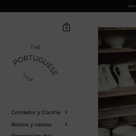
De v
Saltar al contenido
Cesta
0
Comedor y Cocina
Bolsos y cestas