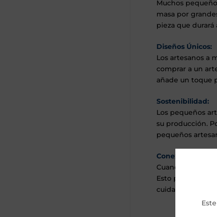
Muchos pequeños 
masa por grandes
pieza que durará 
Diseños Únicos:
Los artesanos a m
comprar a un arte
añade un toque pe
Sostenibilidad:
Los pequeños art
su producción. Po
pequeños artesan
Conexión Person
Cuando compras a
Esto puede añadi
cuidado y atenci
Este