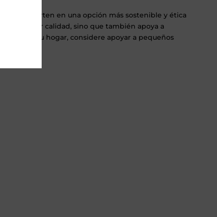
e lo convierten en una opción más sostenible y ética
 y de mejor calidad, sino que también apoya a
e amueblar su hogar, considere apoyar a pequeños