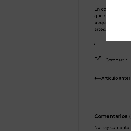
En conclusión, c
que comprar a gr
pequeñas empresa
artesanos y marq
.
Compartir
Artículo anter
Comentarios (
No hay comentario