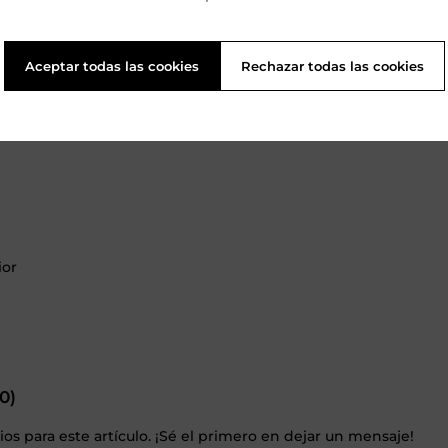
omprar a pequeños artesanos ofrece una serie de beneficios qu
andes minoristas como IKEA. No solo obtiene productos únicos
Aceptar todas las cookies
Rechazar todas las cookies
s y prácticas sostenibles. Así que la próxima vez que busqu
ue la diferencia en su comunidad local.
ior
0)
s para este artículo. ¡Sé el primero en dejar un mensaje!